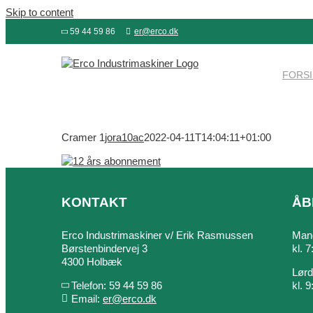
Skip to content
59 44 59 86
er@erco.dk
FORS
Cramer 1
jora10ac
2022-04-11T14:04:11+01:00
KONTAKT
ÅB
Erco Industrimaskiner v/ Erik Rasmussen
Mand
Børstenbindervej 3
kl. 
4300 Holbæk
Lør
Telefon: 59 44 59 86
kl. 
Email:
er@erco.dk