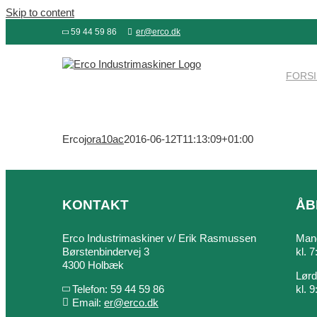
Skip to content
59 44 59 86
er@erco.dk
FORS
Erco
jora10ac
2016-06-12T11:13:09+01:00
KONTAKT
ÅB
Erco Industrimaskiner v/ Erik Rasmussen
Mand
Børstenbindervej 3
kl. 
4300 Holbæk
Lør
Telefon: 59 44 59 86
kl. 
Email:
er@erco.dk