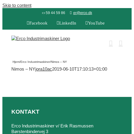
Skip to content
59 44 59 86
er@erco.dk
Facebook
LinkedIn
YouTube
Hjem
/
Erco Industrimaskiner
/
Nimos – NY
Nimos – NY
jora10ac
2019-06-10T17:10:13+01:00
KONTAKT
Erco Industrimaskiner v/ Erik Rasmussen
Børstenbindervej 3