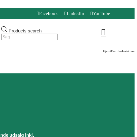
Facebook
LinkedIn
YouTube
Products search
Hjem
/
Erco Industrimaski
ende udsalg inkl.