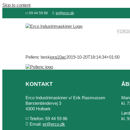
Skip to content
59 44 59 86
er@erco.dk
FORS
Pellenc besk
jora10ac
2019-10-20T18:14:34+01:00
KONTAKT
ÅB
Erco Industrimaskiner v/ Erik Rasmussen
Mand
Børstenbindervej 3
kl. 
4300 Holbæk
Lør
Telefon: 59 44 59 86
kl. 
Email:
er@erco.dk