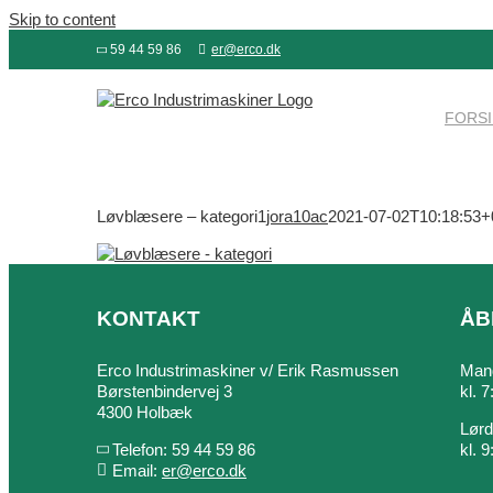
Skip to content
59 44 59 86
er@erco.dk
FORS
Løvblæsere – kategori1
jora10ac
2021-07-02T10:18:53+
KONTAKT
ÅB
Erco Industrimaskiner v/ Erik Rasmussen
Mand
Børstenbindervej 3
kl. 
4300 Holbæk
Lør
Telefon: 59 44 59 86
kl. 
Email:
er@erco.dk