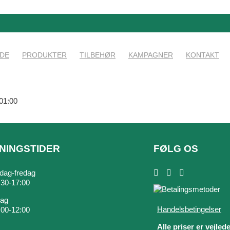
IDE
PRODUKTER
TILBEHØR
KAMPAGNER
KONTAKT
01:00
NINGSTIDER
FØLG OS
ag-fredag
7:30-17:00
dag
Handelsbetingelser
9:00-12:00
Alle priser er vejled