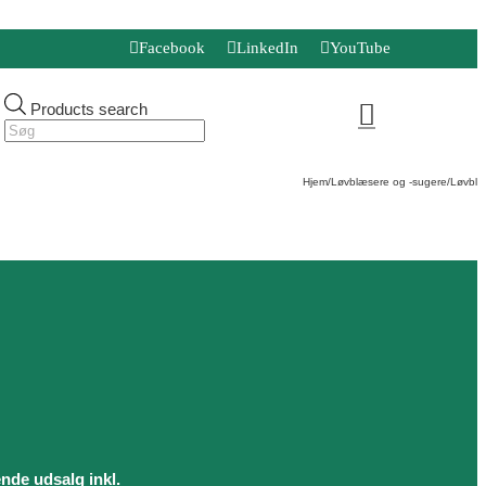
Facebook
LinkedIn
YouTube
Products search
Hjem
/
Løvblæsere og -sugere
/
Løvblæ
ende udsalg inkl.