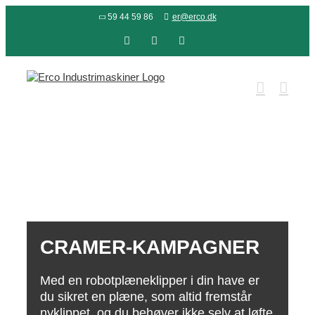
Skip
59 44 59 86
er@erco.dk
to
content
Facebook
LinkedIn
YouTube
CRAMER-KAMPAGNER
Med en robotplæneklipper i din have er
du sikret en plæne, som altid fremstår
nyklippet, og du behøver ikke selv at løfte