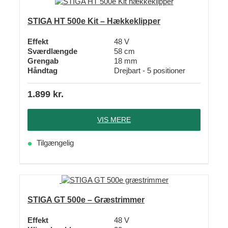
STIGA HT 500e Kit – Hækkeklipper
Effekt
48 V
Sværdlængde
58 cm
Grengab
18 mm
Håndtag
Drejbart - 5 positioner
1.899
kr.
VIS MERE
Tilgængelig
STIGA GT 500e – Græstrimmer
Effekt
48 V