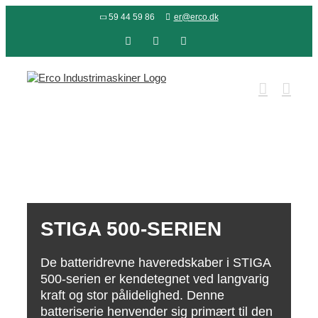
Skip
59 44 59 86
er@erco.dk
to
content
Facebook
LinkedIn
YouTube
STIGA 500-SERIEN
De batteridrevne haveredskaber i STIGA
500-serien er kendetegnet ved langvarig
kraft og stor pålidelighed. Denne
batteriserie henvender sig primært til den