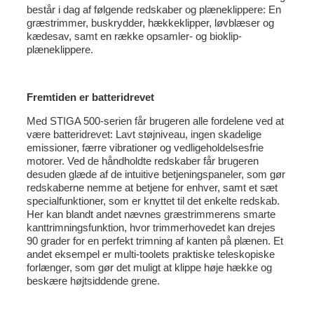
består i dag af følgende redskaber og plæneklippere: En
græstrimmer, buskrydder, hækkeklipper, løvblæser og
kædesav, samt en række opsamler- og bioklip-
plæneklippere.
Fremtiden er batteridrevet
Med STIGA 500-serien får brugeren alle fordelene ved at
være batteridrevet: Lavt støjniveau, ingen skadelige
emissioner, færre vibrationer og vedligeholdelsesfrie
motorer. Ved de håndholdte redskaber får brugeren
desuden glæde af de intuitive betjeningspaneler, som gør
redskaberne nemme at betjene for enhver, samt et sæt
specialfunktioner, som er knyttet til det enkelte redskab.
Her kan blandt andet nævnes græstrimmerens smarte
kanttrimningsfunktion, hvor trimmerhovedet kan drejes
90 grader for en perfekt trimning af kanten på plænen. Et
andet eksempel er multi-toolets praktiske teleskopiske
forlænger, som gør det muligt at klippe høje hække og
beskære højtsiddende grene.