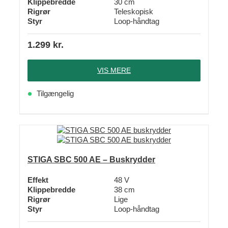
Klippebredde
30 cm
Rigrør
Teleskopisk
Styr
Loop-håndtag
1.299
kr.
VIS MERE
Tilgængelig
STIGA SBC 500 AE – Buskrydder
Effekt
48 V
Klippebredde
38 cm
Rigrør
Lige
Styr
Loop-håndtag