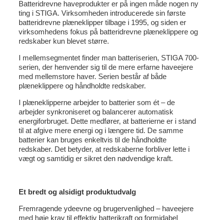
Batteridrevne haveprodukter er på ingen måde nogen ny
ting i STIGA. Virksomheden introducerede sin første
batteridrevne plæneklipper tilbage i 1995, og siden er
virksomhedens fokus på batteridrevne plæneklippere og
redskaber kun blevet større.
I mellemsegmentet finder man batteriserien, STIGA 700-
serien, der henvender sig til de mere erfarne haveejere
med mellemstore haver. Serien består af både
plæneklippere og håndholdte redskaber.
I plæneklipperne arbejder to batterier som ét – de
arbejder synkroniseret og balancerer automatisk
energiforbruget. Dette medfører, at batterierne er i stand
til at afgive mere energi og i længere tid. De samme
batterier kan bruges enkeltvis til de håndholdte
redskaber. Det betyder, at redskaberne forbliver lette i
vægt og samtidig er sikret den nødvendige kraft.
Et bredt og alsidigt produktudvalg
Fremragende ydeevne og brugervenlighed – haveejere
med høje krav til effektiv batterikraft og formidabel