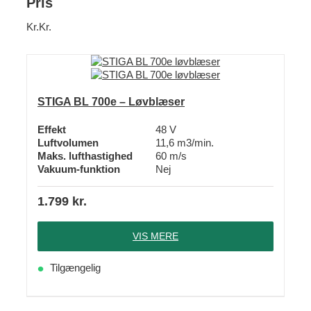
Pris
Kr.
Kr.
STIGA BL 700e – Løvblæser
Effekt
48 V
Luftvolumen
11,6 m3/min.
Maks. lufthastighed
60 m/s
Vakuum-funktion
Nej
1.799
kr.
VIS MERE
Tilgængelig