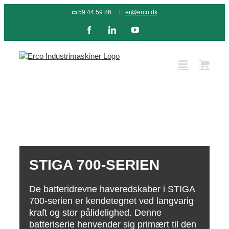
Skip
59 44 59 86
er@erco.dk
to
content
Facebook
LinkedIn
YouTube
STIGA 700-SERIEN
De batteridrevne haveredskaber i STIGA
700-serien er kendetegnet ved langvarig
kraft og stor pålidelighed. Denne
batteriserie henvender sig primært til den