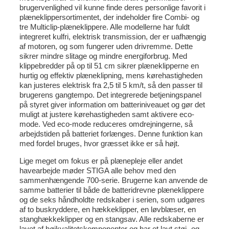
brugervenlighed vil kunne finde deres personlige favorit i
plæneklippersortimentet, der indeholder fire Combi- og
tre Multiclip-plæneklippere. Alle modellerne har fuldt
integreret kulfri, elektrisk transmission, der er uafhængig
af motoren, og som fungerer uden drivremme. Dette
sikrer mindre slitage og mindre energiforbrug. Med
klippebredder på op til 51 cm sikrer plæneklipperne en
hurtig og effektiv plæneklipning, mens kørehastigheden
kan justeres elektrisk fra 2,5 til 5 km/t, så den passer til
brugerens gangtempo. Det integrerede betjeningspanel
på styret giver information om batteriniveauet og gør det
muligt at justere kørehastigheden samt aktivere eco-
mode. Ved eco-mode reduceres omdrejningerne, så
arbejdstiden på batteriet forlænges. Denne funktion kan
med fordel bruges, hvor græsset ikke er så højt.
Lige meget om fokus er på plænepleje eller andet
havearbejde møder STIGA alle behov med den
sammenhængende 700-serie. Brugerne kan anvende de
samme batterier til både de batteridrevne plæneklippere
og de seks håndholdte redskaber i serien, som udgøres
af to buskryddere, en hækkeklipper, en løvblæser, en
stanghækkeklipper og en stangsav. Alle redskaberne er
lavet af højkvalitetskomponenter og har et lavt støj- og