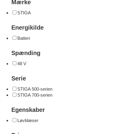
Mærke
STIGA
Energikilde
Batteri
Spænding
48 V
Serie
STIGA 500-serien
STIGA 700-serien
Egenskaber
Løvblæser