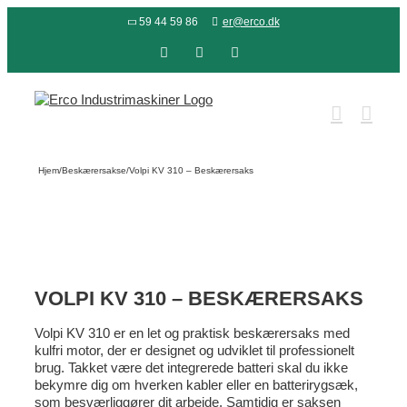
Skip
59 44 59 86
er@erco.dk
to
content
Facebook
LinkedIn
YouTube
Hjem
/
Beskærersakse
/
Volpi KV 310 – Beskærersaks
VOLPI KV 310 – BESKÆRERSAKS
Volpi KV 310 er en let og praktisk beskærersaks med
kulfri motor, der er designet og udviklet til professionelt
brug. Takket være det integrerede batteri skal du ikke
bekymre dig om hverken kabler eller en batterirygsæk,
som besværliggører dit arbejde. Samtidig er saksen