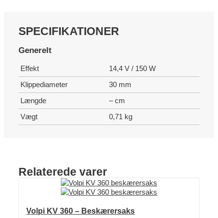
SPECIFIKATIONER
Generelt
Effekt
14,4 V / 150 W
Klippediameter
30 mm
Længde
– cm
Vægt
0,71 kg
Relaterede varer
Volpi KV 360 – Beskærersaks