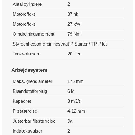
Antal cylindere
2
Motoreffekt
37 hk
Motoreffekt
27 kW
Omdrejningsmoment
79 Nm
Styreenhed/omdrejningsvagt
TP Starter / TP Pilot
Tankvolumen
20 liter
Arbejdssystem
Maks. grendiameter
175 mm
Brændstofforbrug
6 l/t
Kapacitet
8 m3/t
Flisstørrelse
4-12 mm
Justerbar flisstørrelse
Ja
Indtræksvalser
2