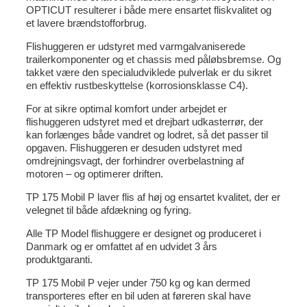
OPTICUT resulterer i både mere ensartet fliskvalitet og
et lavere brændstofforbrug.
Flishuggeren er udstyret med varmgalvaniserede
trailerkomponenter og et chassis med påløbsbremse. Og
takket være den specialudviklede pulverlak er du sikret
en effektiv rustbeskyttelse (korrosionsklasse C4).
For at sikre optimal komfort under arbejdet er
flishuggeren udstyret med et drejbart udkasterrør, der
kan forlænges både vandret og lodret, så det passer til
opgaven. Flishuggeren er desuden udstyret med
omdrejningsvagt, der forhindrer overbelastning af
motoren – og optimerer driften.
TP 175 Mobil P laver flis af høj og ensartet kvalitet, der er
velegnet til både afdækning og fyring.
Alle TP Model flishuggere er designet og produceret i
Danmark og er omfattet af en udvidet 3 års
produktgaranti.
TP 175 Mobil P vejer under 750 kg og kan dermed
transporteres efter en bil uden at føreren skal have