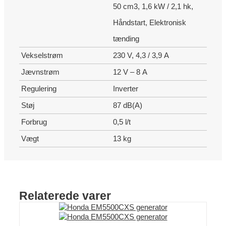
50 cm3, 1,6 kW / 2,1 hk,
Håndstart, Elektronisk
tænding
Vekselstrøm
230 V, 4,3 / 3,9 A
Jævnstrøm
12 V – 8 A
Regulering
Inverter
Støj
87 dB(A)
Forbrug
0,5 l/t
Vægt
13 kg
Relaterede varer