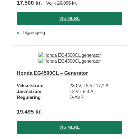
17.500
kr.
Vejl.:
26.995
kr.
VIS MERE
Tilgængelig
Honda EG4500CL – Generator
Vekselstrøm
230 V, 19,5 / 17,4 A
Jævnstrøm
12 V - 8,3 A
Regulering
D-AVR
19.495
kr.
VIS MERE