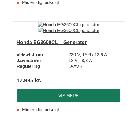
Midlertidigt udsolgt
Honda EG3600CL – Generator
Vekselstrøm
230 V, 15,6 / 13,9 A
Jævnstrøm
12 V - 8,3 A
Regulering
D-AVR
17.995
kr.
VIS MERE
Midlertidigt udsolgt