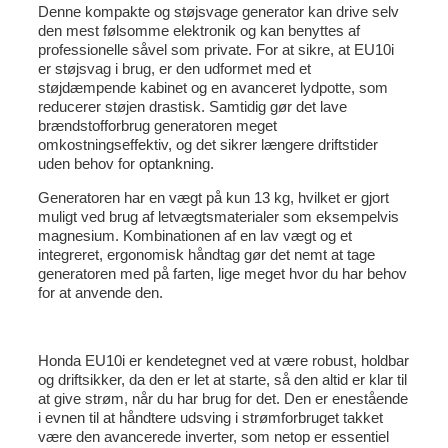
Denne kompakte og støjsvage generator kan drive selv
den mest følsomme elektronik og kan benyttes af
professionelle såvel som private.
For at sikre, at EU10i
er støjsvag i brug, er den udformet med et
støjdæmpende kabinet og en avanceret lydpotte, som
reducerer støjen drastisk. Samtidig gør det lave
brændstofforbrug generatoren meget
omkostningseffektiv, og det sikrer længere driftstider
uden behov for optankning.
Generatoren har en vægt på kun 13 kg, hvilket er gjort
muligt ved brug af letvægtsmaterialer som eksempelvis
magnesium. Kombinationen af en lav vægt og et
integreret, ergonomisk håndtag gør det nemt at tage
generatoren med på farten, lige meget hvor du har behov
for at anvende den.
Honda
EU10i er kendetegnet ved at være r
obust, holdbar
og driftsikker, da den er let at starte, så den altid er klar til
at give strøm, når du har brug for det. Den er enestående
i evnen til at håndtere udsving i strømforbruget takket
være den avancerede inverter, som netop er essentiel