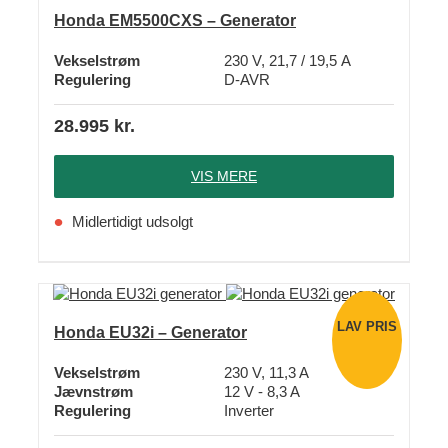
Honda EM5500CXS – Generator
Vekselstrøm
230 V, 21,7 / 19,5 A
Regulering
D-AVR
28.995
kr.
VIS MERE
Midlertidigt udsolgt
LAV PRIS
Honda EU32i – Generator
Vekselstrøm
230 V, 11,3 A
Jævnstrøm
12 V - 8,3 A
Regulering
Inverter