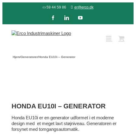
Skip
59 44 59 86
er@erco.dk
to
content
Facebook
LinkedIn
YouTube
Hjem
/
Generatorer
/
Honda EU10i – Generator
HONDA EU10I – GENERATOR
Honda EU10i er en generator udformet i et moderne
design med et meget lavt støjniveau. Generatoren er
forsynet med tomgangsautomatik.