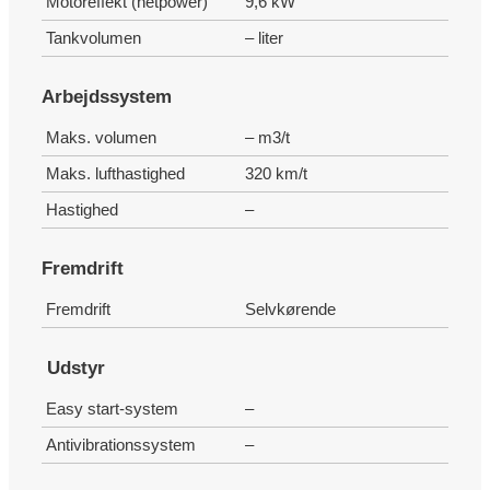
Motoreffekt (netpower)
9,6 kW
Tankvolumen
– liter
Arbejdssystem
Maks. volumen
– m3/t
Maks. lufthastighed
320 km/t
Hastighed
–
Fremdrift
Fremdrift
Selvkørende
Udstyr
Easy start-system
–
Antivibrationssystem
–