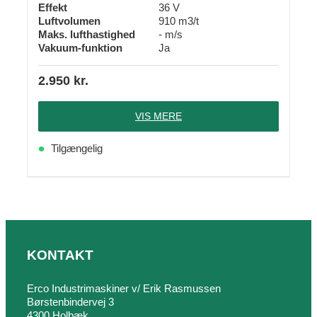
Effekt
36 V
Luftvolumen
910 m3/t
Maks. lufthastighed
- m/s
Vakuum-funktion
Ja
2.950
kr.
VIS MERE
Tilgængelig
KONTAKT
Erco Industrimaskiner v/ Erik Rasmussen
Børstenbindervej 3
4300 Holbæk