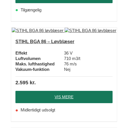
Tilgængelig
STIHL BGA 86 – Løvblæser
Effekt
36 V
Luftvolumen
710 m3/t
Maks. lufthastighed
76 m/s
Vakuum-funktion
Nej
2.595
kr.
VIS MERE
Midlertidigt udsolgt