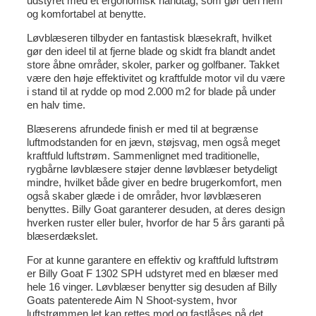
udstyret med et ergonomisk håndtag, som gør den nem
og komfortabel at benytte.
Løvblæseren tilbyder en fantastisk blæsekraft, hvilket
gør den ideel til at fjerne blade og skidt fra blandt andet
store åbne områder, skoler, parker og golfbaner. Takket
være den høje effektivitet og kraftfulde motor vil du være
i stand til at rydde op mod 2.000 m2 for blade på under
en halv time.
Blæserens afrundede finish er med til at begrænse
luftmodstanden for en jævn, støjsvag, men også meget
kraftfuld luftstrøm. Sammenlignet med traditionelle,
rygbårne løvblæsere støjer denne løvblæser betydeligt
mindre, hvilket både giver en bedre brugerkomfort, men
også skaber glæde i de områder, hvor løvblæseren
benyttes. Billy Goat garanterer desuden, at deres design
hverken ruster eller buler, hvorfor de har 5 års garanti på
blæserdækslet.
For at kunne garantere en effektiv og kraftfuld luftstrøm
er Billy Goat F 1302 SPH udstyret med en blæser med
hele 16 vinger. Løvblæser benytter sig desuden af Billy
Goats patenterede Aim N Shoot-system, hvor
luftstrømmen let kan rettes mod og fastlåses på det