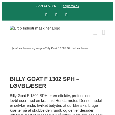
Skip
59 44 59 86
er@erco.dk
to
content
Facebook
LinkedIn
YouTube
Hjem
/
Løvblæsere og -sugere
/
Billy Goat F 1302 SPH – Løvblæser
BILLY GOAT F 1302 SPH –
LØVBLÆSER
Billy Goat F 1302 SPH er en effektiv, professionel
løvblæser med en kraftfuld Honda-motor. Denne model
er selvkørende, hvilket betyder, at du ikke skal bruge
kræfter på at skubbe den rundt, og den er desuden