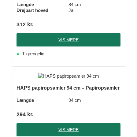
Længde
84 cm
Drejbart hoved
Ja
312
kr.
VIS MERE
Tilgængelig
HAPS papiropsamler 94 cm – Papiropsamler
Længde
94 cm
294
kr.
VIS MERE