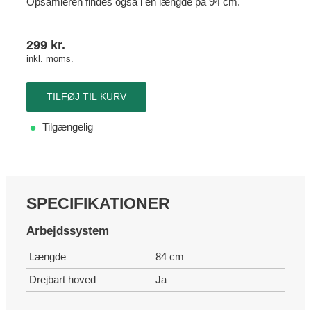
Opsamleren findes også i en længde på 94 cm.
299
kr.
inkl. moms.
TILFØJ TIL KURV
Tilgængelig
SPECIFIKATIONER
Arbejdssystem
Længde
84 cm
Drejbart hoved
Ja