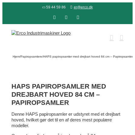
Skip
59 44 59 86
er@erco.dk
to
content
Facebook
LinkedIn
YouTube
Hjem
/
Papiropsamlere
/
HAPS papiropsamler med drejbart hoved 84 cm – Papiropsamler
HAPS PAPIROPSAMLER MED
DREJBART HOVED 84 CM –
PAPIROPSAMLER
Denne HAPS papiropsamler er udstyret med et drejbart
hoved, hvilket gør det til en af deres mest populære
modeller.