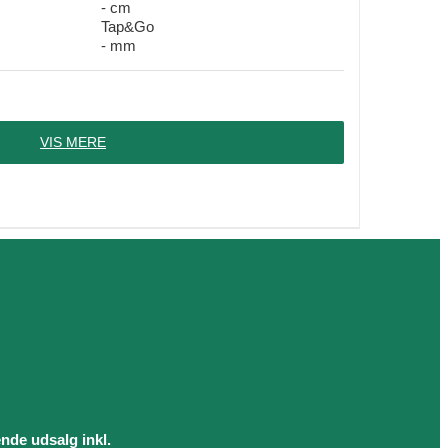
- cm
Tap&Go
- mm
VIS MERE
ende udsalg inkl.