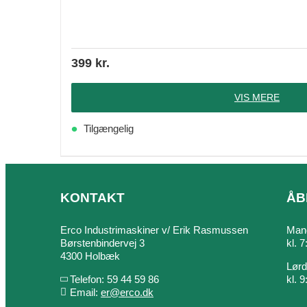
399
kr.
VIS MERE
Tilgængelig
KONTAKT
ÅB
Erco Industrimaskiner v/ Erik Rasmussen
Mand
Børstenbindervej 3
kl. 
4300 Holbæk
Lør
Telefon: 59 44 59 86
kl. 
Email:
er@erco.dk