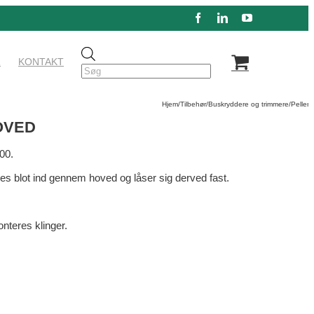
Facebook
LinkedIn
YouTube
Products
R
KONTAKT
search
Hjem
/
Tilbehør
/
Buskryddere og trimmere
/
Pellen
OVED
00.
es blot ind gennem hoved og låser sig derved fast.
nteres klinger.