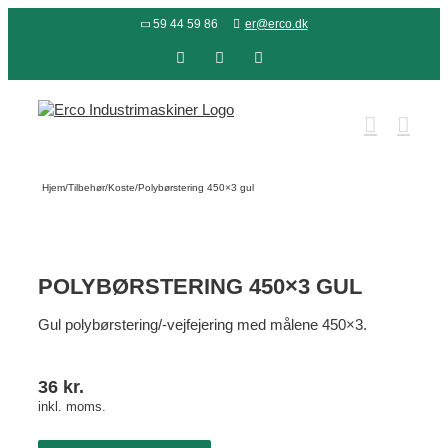
Skip
59 44 59 86
er@erco.dk
to
content
Facebook
LinkedIn
YouTube
Hjem
/
Tilbehør
/
Koste
/
Polybørstering 450×3 gul
POLYBØRSTERING 450×3 GUL
Gul polybørstering/-vejfejering med målene 450×3.
36
kr.
inkl. moms.