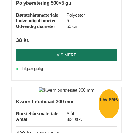
Polybørstering 500×5 gul
Børstehårsmateriale
Polyester
Indvendig diameter
5"
Udvendig diameter
50 cm
38
kr.
VIS MERE
Tilgængelig
LAV PRIS
Kwern børstesæt 300 mm
Børstehårsmateriale
Stål
Antal
3x4 stk.
420
kr.