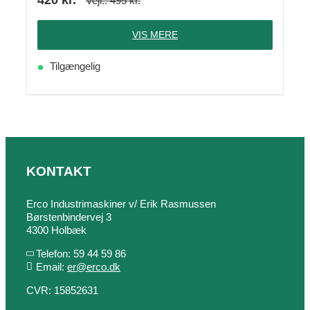
Vejl.:
495
kr.
VIS MERE
Tilgængelig
KONTAKT
Erco Industrimaskiner v/ Erik Rasmussen
Børstenbindervej 3
4300 Holbæk
Telefon: 59 44 59 86
Email:
er@erco.dk
CVR: 15852631