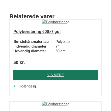
Relaterede varer
Polybørstering 600×7 gul
Børstehårsmateriale
Polyester
Indvendig diameter
7"
Udvendig diameter
60 cm
50
kr.
VIS MERE
Tilgængelig