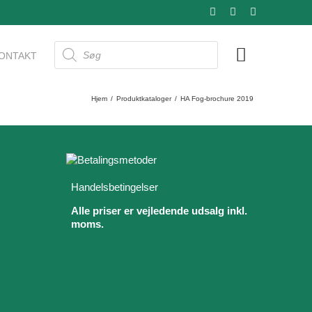
Facebook
LinkedIn
YouTube
Products
ONTAKT
search
Hjem
/
Produktkataloger
/
HA Fog-brochure 2019
Handelsbetingelser
Alle priser er vejledende udsalg inkl.
moms.