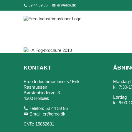
Skip
59 44 59 86
er@erco.dk
to
content
KONTAKT
ÅBNIN
Erco Industrimaskiner v/ Erik
Mandag-f
Rasmussen
kl. 7:30-1
Børstenbindervej 3
Lørdag
4300 Holbæk
kl. 9:00-1
Telefon: 59 44 59 86
Email:
er@erco.dk
CVR: 15852631