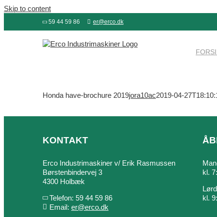
Skip to content
59 44 59 86
er@erco.dk
FORS
Honda have-brochure 2019
jora10ac
2019-04-27T18:10:
KONTAKT
ÅB
Erco Industrimaskiner v/ Erik Rasmussen
Mand
Børstenbindervej 3
kl. 
4300 Holbæk
Lør
Telefon: 59 44 59 86
kl. 
Email:
er@erco.dk