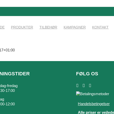
IDE
PRODUKTER
TILBEHØR
KAMPAGNER
KONTAKT
17+01:00
NINGSTIDER
FØLG OS
ag-fredag
7:30-17:00
dag
Handelsbetingelser
9:00-12:00
Alle priser er vejled