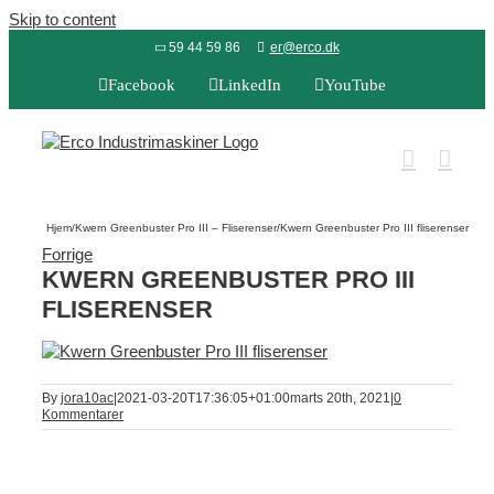
Skip to content
59 44 59 86
er@erco.dk
Facebook
LinkedIn
YouTube
Hjem
/
Kwern Greenbuster Pro III – Fliserenser
/
Kwern Greenbuster Pro III fliserenser
Forrige
KWERN GREENBUSTER PRO III
FLISERENSER
By
jora10ac
|
2021-03-20T17:36:05+01:00
marts 20th, 2021
|
0
Kommentarer