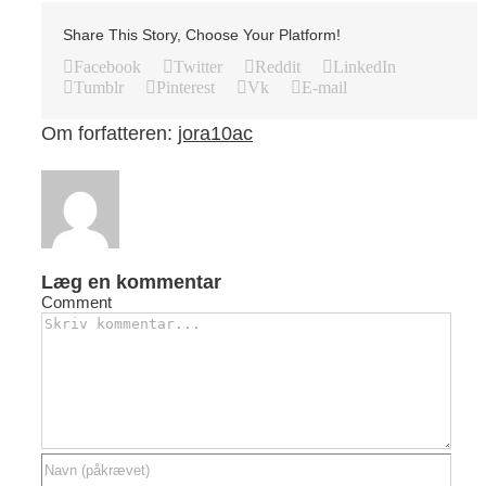
Share This Story, Choose Your Platform!
Facebook
Twitter
Reddit
LinkedIn
Tumblr
Pinterest
Vk
E-mail
Om forfatteren:
jora10ac
Læg en kommentar
Comment