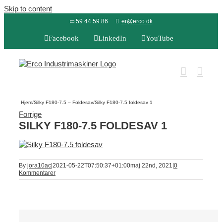
Skip to content
59 44 59 86
er@erco.dk
Facebook
LinkedIn
YouTube
Hjem
/
Silky F180-7.5 – Foldesav
/
Silky F180-7.5 foldesav 1
Forrige
SILKY F180-7.5 FOLDESAV 1
By
jora10ac
|
2021-05-22T07:50:37+01:00
maj 22nd, 2021
|
0
Kommentarer