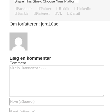
Share This Story, Choose Your Platform!
Facebook
Twitter
Reddit
LinkedIn
Tumblr
Pinterest
Vk
E-mail
Om forfatteren:
jora10ac
Læg en kommentar
Comment