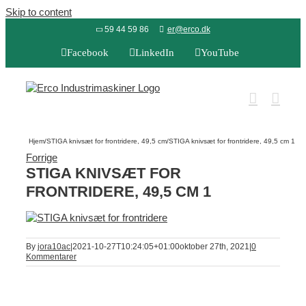
Skip to content
59 44 59 86
er@erco.dk
Facebook
LinkedIn
YouTube
Hjem
/
STIGA knivsæt for frontridere, 49,5 cm
/
STIGA knivsæt for frontridere, 49,5 cm 1
Forrige
STIGA KNIVSÆT FOR
FRONTRIDERE, 49,5 CM 1
By
jora10ac
|
2021-10-27T10:24:05+01:00
oktober 27th, 2021
|
0
Kommentarer