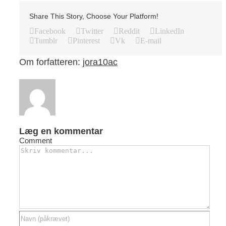
Share This Story, Choose Your Platform!
Facebook
Twitter
Reddit
LinkedIn
Tumblr
Pinterest
Vk
E-mail
Om forfatteren:
jora10ac
Læg en kommentar
Comment