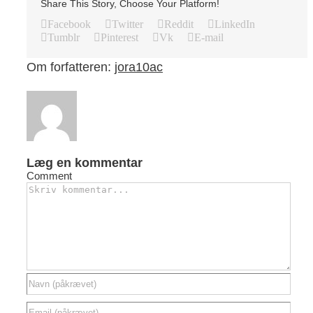
Share This Story, Choose Your Platform!
Facebook
Twitter
Reddit
LinkedIn
Tumblr
Pinterest
Vk
E-mail
Om forfatteren:
jora10ac
Læg en kommentar
Comment