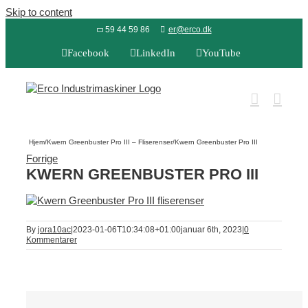
Skip to content
59 44 59 86
er@erco.dk
Facebook
LinkedIn
YouTube
Hjem
/
Kwern Greenbuster Pro III – Fliserenser
/
Kwern Greenbuster Pro III
Forrige
KWERN GREENBUSTER PRO III
By
jora10ac
|
2023-01-06T10:34:08+01:00
januar 6th, 2023
|
0
Kommentarer