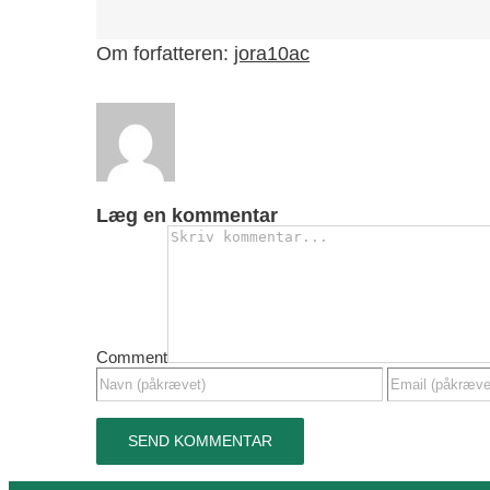
Om forfatteren:
jora10ac
Læg en kommentar
Comment