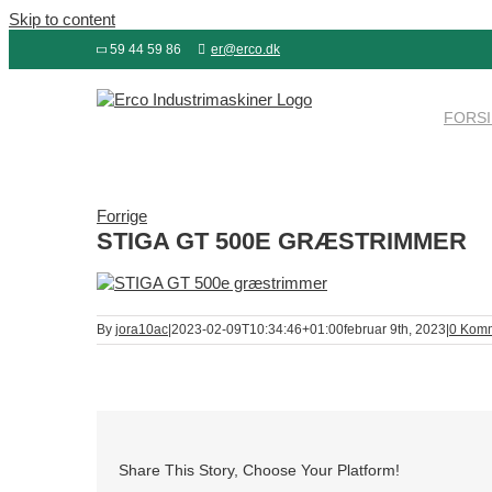
Skip to content
59 44 59 86
er@erco.dk
FORS
Forrige
STIGA GT 500E GRÆSTRIMMER
By
jora10ac
|
2023-02-09T10:34:46+01:00
februar 9th, 2023
|
0 Komm
Share This Story, Choose Your Platform!