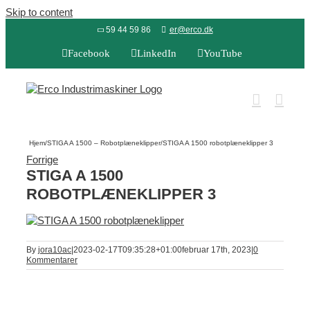
Skip to content
59 44 59 86
er@erco.dk
Facebook
LinkedIn
YouTube
Hjem
/
STIGA A 1500 – Robotplæneklipper
/
STIGA A 1500 robotplæneklipper 3
Forrige
STIGA A 1500
ROBOTPLÆNEKLIPPER 3
By
jora10ac
|
2023-02-17T09:35:28+01:00
februar 17th, 2023
|
0
Kommentarer