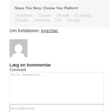
Share This Story, Choose Your Platform!
Facebook
Twitter
Reddit
LinkedIn
Tumblr
Pinterest
Vk
E-mail
Om forfatteren:
jora10ac
Læg en kommentar
Comment