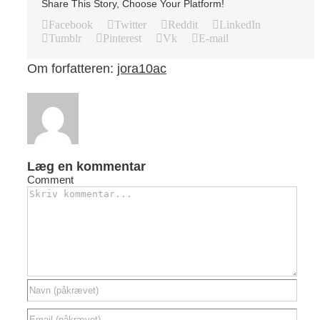
Share This Story, Choose Your Platform!
Facebook
Twitter
Reddit
LinkedIn
Tumblr
Pinterest
Vk
E-mail
Om forfatteren:
jora10ac
Læg en kommentar
Comment