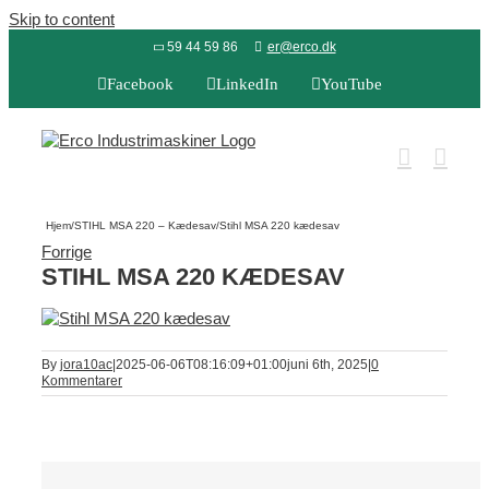
Skip to content
59 44 59 86
er@erco.dk
Facebook
LinkedIn
YouTube
Hjem
/
STIHL MSA 220 – Kædesav
/
Stihl MSA 220 kædesav
Forrige
STIHL MSA 220 KÆDESAV
By
jora10ac
|
2025-06-06T08:16:09+01:00
juni 6th, 2025
|
0
Kommentarer