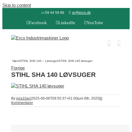
Skip to content
59 44 59 86
er@erco.dk
Facebook
LinkedIn
YouTube
Hjem
/
STIHL SHA 140 – Løvsuger
/
STIHL SHA 140 løvsuger
Forrige
STIHL SHA 140 LØVSUGER
By
jora10ac
|
2025-06-06T09:55:37+01:00
juni 6th, 2025
|
0
Kommentarer