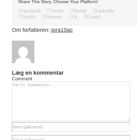
Share This Story, Choose Your Platform!
Facebook
Twitter
Reddit
LinkedIn
Tumblr
Pinterest
Vk
E-mail
Om forfatteren:
jora10ac
Læg en kommentar
Comment