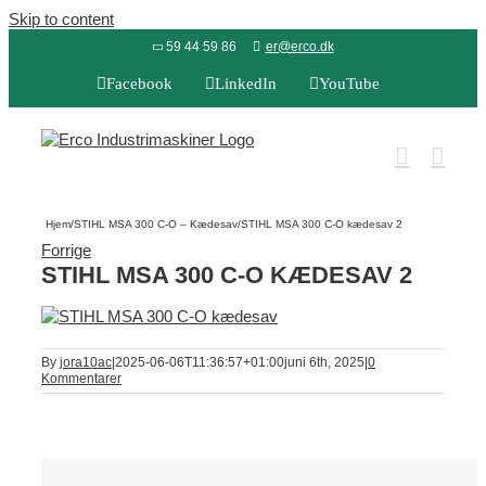
Skip to content
59 44 59 86
er@erco.dk
Facebook
LinkedIn
YouTube
Hjem
/
STIHL MSA 300 C-O – Kædesav
/
STIHL MSA 300 C-O kædesav 2
Forrige
STIHL MSA 300 C-O KÆDESAV 2
By
jora10ac
|
2025-06-06T11:36:57+01:00
juni 6th, 2025
|
0
Kommentarer