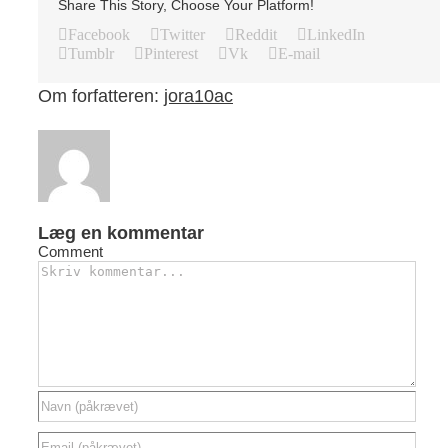
Share This Story, Choose Your Platform!
Facebook
Twitter
Reddit
LinkedIn
Tumblr
Pinterest
Vk
E-mail
Om forfatteren:
jora10ac
Læg en kommentar
Comment