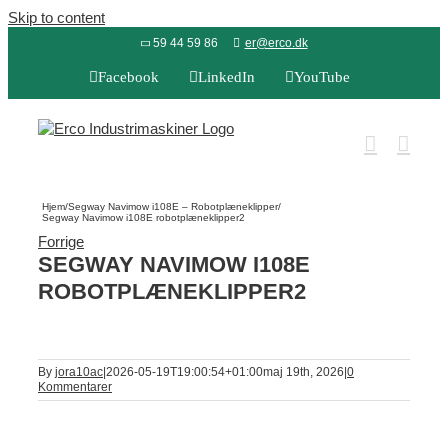
Skip to content
59 44 59 86
er@erco.dk
Facebook
LinkedIn
YouTube
Hjem
/
Segway Navimow i108E – Robotplæneklipper
/
Segway Navimow i108E robotplæneklipper2
Forrige
SEGWAY NAVIMOW I108E
ROBOTPLÆNEKLIPPER2
By
jora10ac
|
2026-05-19T19:00:54+01:00
maj 19th, 2026
|
0
Kommentarer