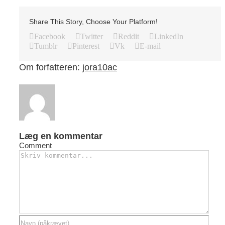
Share This Story, Choose Your Platform!
Facebook
Twitter
Reddit
LinkedIn
Tumblr
Pinterest
Vk
E-mail
Om forfatteren:
jora10ac
Læg en kommentar
Comment