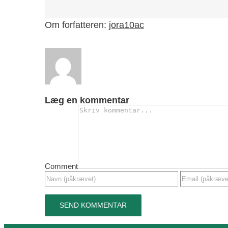
Om forfatteren:
jora10ac
Læg en kommentar
Comment