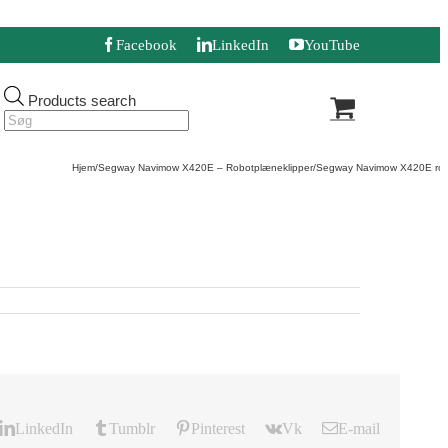
Facebook
LinkedIn
YouTube
Products search
Hjem
/
Segway Navimow X420E – Robotplæneklipper
/
Segway Navimow X420E rob
LinkedIn
Tumblr
Pinterest
Vk
E-mail