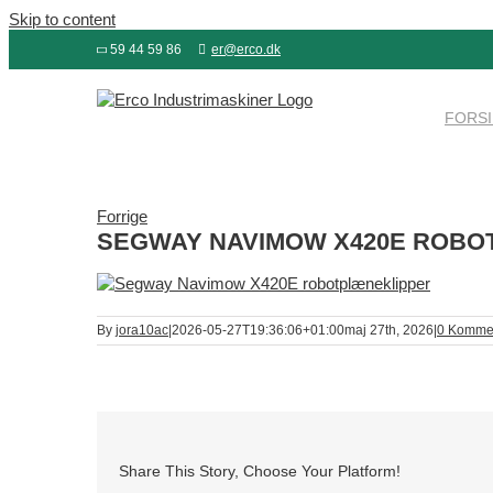
Skip to content
59 44 59 86
er@erco.dk
FORS
Forrige
SEGWAY NAVIMOW X420E ROBO
By
jora10ac
|
2026-05-27T19:36:06+01:00
maj 27th, 2026
|
0 Komme
Share This Story, Choose Your Platform!