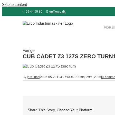
Skip to content
59 44 59 86
er@erco.dk
FORS
Forrige
CUB CADET Z3 127S ZERO TURN
By
jora10ac
|
2026-05-29T13:27:44+01:00
maj 29th, 2026
|
0 Komme
Share This Story, Choose Your Platform!