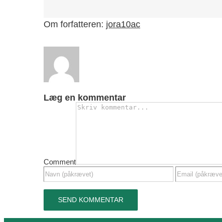
Om forfatteren:
jora10ac
Læg en kommentar
Comment