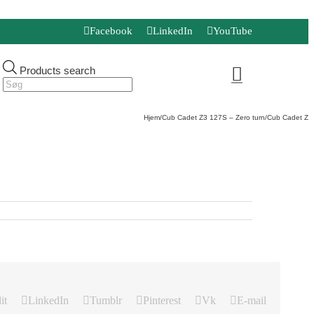
Facebook
LinkedIn
YouTube
Products search
Hjem
/
Cub Cadet Z3 127S – Zero turn
/
Cub Cadet Z3 
it
LinkedIn
Tumblr
Pinterest
Vk
E-mail