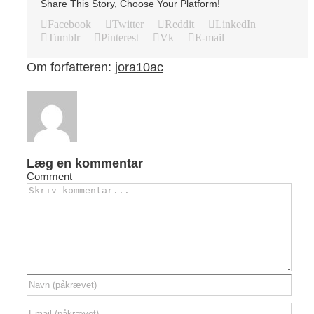
Share This Story, Choose Your Platform!
Facebook
Twitter
Reddit
LinkedIn
Tumblr
Pinterest
Vk
E-mail
Om forfatteren:
jora10ac
Læg en kommentar
Comment