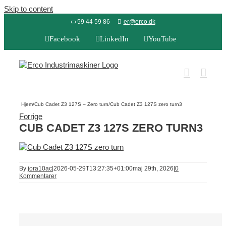
Skip to content
59 44 59 86
er@erco.dk
Facebook
LinkedIn
YouTube
Hjem
/
Cub Cadet Z3 127S – Zero turn
/
Cub Cadet Z3 127S zero turn3
Forrige
CUB CADET Z3 127S ZERO TURN3
By
jora10ac
|
2026-05-29T13:27:35+01:00
maj 29th, 2026
|
0
Kommentarer