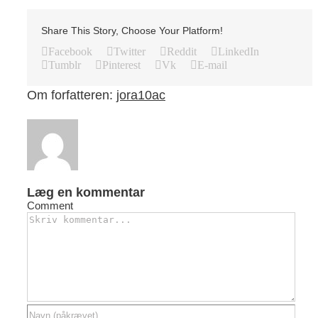
Share This Story, Choose Your Platform!
Facebook
Twitter
Reddit
LinkedIn
Tumblr
Pinterest
Vk
E-mail
Om forfatteren:
jora10ac
Læg en kommentar
Comment