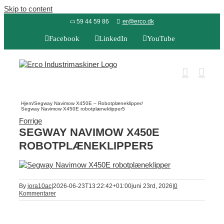
Skip to content
59 44 59 86
er@erco.dk
Facebook
LinkedIn
YouTube
Hjem
/
Segway Navimow X450E – Robotplæneklipper
/
Segway Navimow X450E robotplæneklipper5
Forrige
SEGWAY NAVIMOW X450E
ROBOTPLÆNEKLIPPER5
By
jora10ac
|
2026-06-23T13:22:42+01:00
juni 23rd, 2026
|
0
Kommentarer