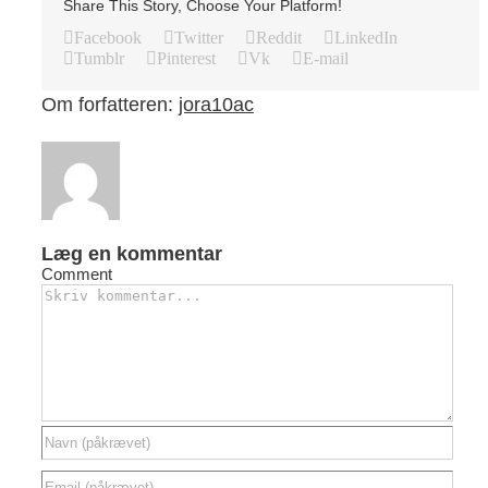
Share This Story, Choose Your Platform!
Facebook
Twitter
Reddit
LinkedIn
Tumblr
Pinterest
Vk
E-mail
Om forfatteren:
jora10ac
Læg en kommentar
Comment