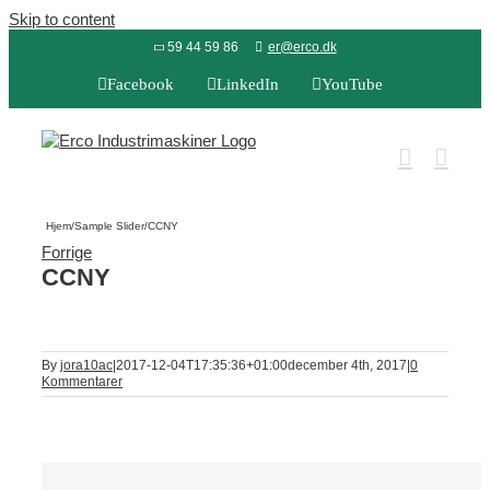
Skip to content
59 44 59 86
er@erco.dk
Facebook
LinkedIn
YouTube
Hjem
/
Sample Slider
/
CCNY
Forrige
CCNY
By
jora10ac
|
2017-12-04T17:35:36+01:00
december 4th, 2017
|
0
Kommentarer