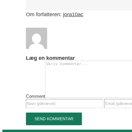
Om forfatteren:
jora10ac
Læg en kommentar
Comment