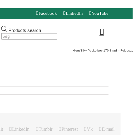
Facebook
LinkedIn
YouTube
Products search
Hjem
/
Silky Pocketboy 170-8 rød – Foldesav
/
it
LinkedIn
Tumblr
Pinterest
Vk
E-mail