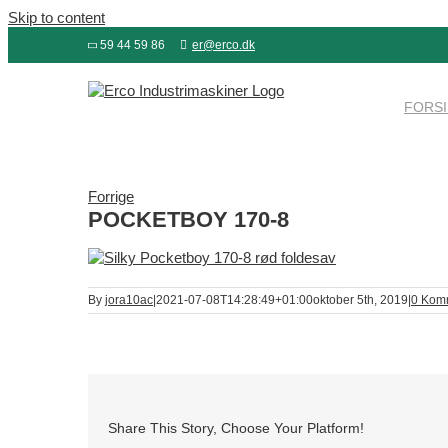
Skip to content
59 44 59 86
er@erco.dk
FORS
Forrige
POCKETBOY 170-8
By
jora10ac
|
2021-07-08T14:28:49+01:00
oktober 5th, 2019
|
0 Kom
Share This Story, Choose Your Platform!