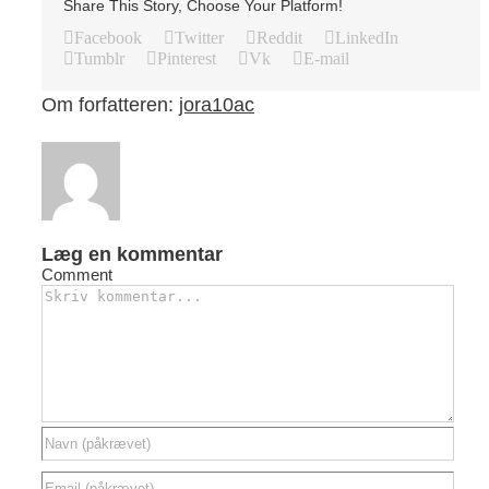
Share This Story, Choose Your Platform!
Facebook
Twitter
Reddit
LinkedIn
Tumblr
Pinterest
Vk
E-mail
Om forfatteren:
jora10ac
Læg en kommentar
Comment