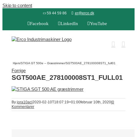
Skip to content
59 44 59 86
er@erco.dk
Facebook
LinkedIn
YouTube
Hjem
/
STIGA GT 500e – Græstrimmer
/
SGT500AE_278100008ST1_full01
Forrige
SGT500AE_278100008ST1_FULL01
By
jora10ac
|
2020-02-10T18:07:19+01:00
februar 10th, 2020
|
0
Kommentarer