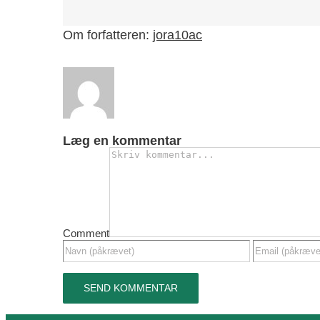
Om forfatteren:
jora10ac
Læg en kommentar
Comment