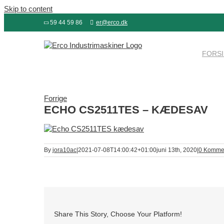
Skip to content
59 44 59 86
er@erco.dk
FORS
Forrige
ECHO CS2511TES – KÆDESAV
By
jora10ac
|
2021-07-08T14:00:42+01:00
juni 13th, 2020
|
0 Komme
Share This Story, Choose Your Platform!