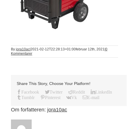
By
jora10ac
|
2021-02-12T22:28:13+01:00
februar 12th, 2021
|
0
Kommentarer
Share This Story, Choose Your Platform!
Facebook
Twitter
Reddit
LinkedIn
Tumblr
Pinterest
Vk
E-mail
Om forfatteren:
jora10ac