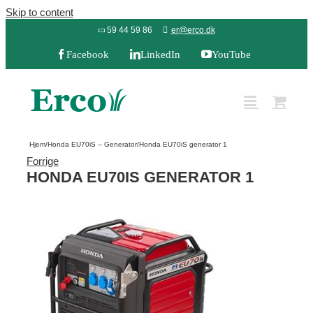
Skip to content
59 44 59 86
er@erco.dk
Facebook
LinkedIn
YouTube
Hjem
/
Honda EU70iS – Generator
/
Honda EU70iS generator 1
Forrige
HONDA EU70IS GENERATOR 1