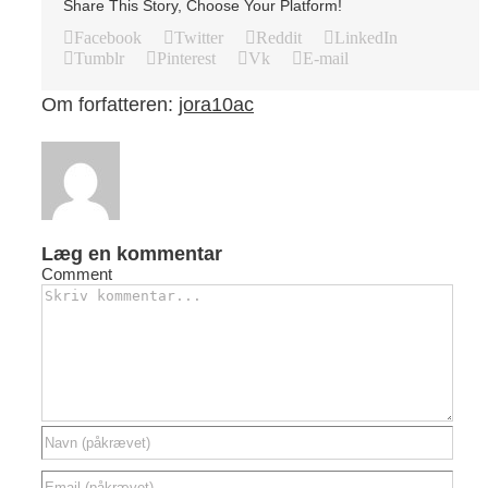
Share This Story, Choose Your Platform!
Facebook
Twitter
Reddit
LinkedIn
Tumblr
Pinterest
Vk
E-mail
Om forfatteren:
jora10ac
Læg en kommentar
Comment