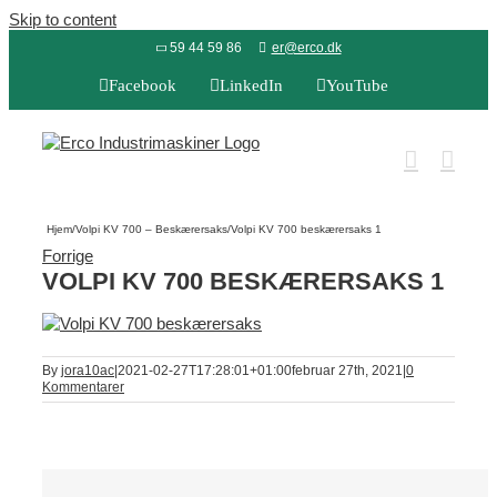
Skip to content
59 44 59 86
er@erco.dk
Facebook
LinkedIn
YouTube
Hjem
/
Volpi KV 700 – Beskærersaks
/
Volpi KV 700 beskærersaks 1
Forrige
VOLPI KV 700 BESKÆRERSAKS 1
By
jora10ac
|
2021-02-27T17:28:01+01:00
februar 27th, 2021
|
0
Kommentarer