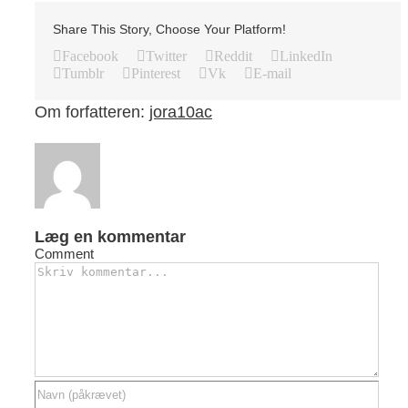
Share This Story, Choose Your Platform!
Facebook
Twitter
Reddit
LinkedIn
Tumblr
Pinterest
Vk
E-mail
Om forfatteren:
jora10ac
Læg en kommentar
Comment