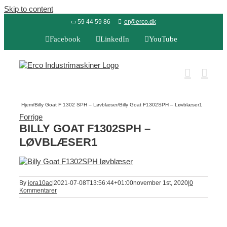
Skip to content
59 44 59 86
er@erco.dk
Facebook
LinkedIn
YouTube
Hjem
/
Billy Goat F 1302 SPH – Løvblæser
/
Billy Goat F1302SPH – Løvblæser1
Forrige
BILLY GOAT F1302SPH –
LØVBLÆSER1
By
jora10ac
|
2021-07-08T13:56:44+01:00
november 1st, 2020
|
0
Kommentarer